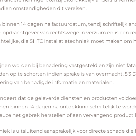
 indien omstandigheden dit vereisen.
 binnen 14 dagen na factuurdatum, tenzij schriftelijk a
de opdrachtgever van rechtswege in verzuim en is een re
chtelijke, die SHTC Installatietechniek moet maken om 
jnen worden bij benadering vastgesteld en zijn niet fataal
n op te schorten indien sprake is van overmacht. 5.3 D
vering van benodigde informatie en materialen.
randeert dat de geleverde diensten en producten voldo
enen binnen 14 dagen na ontdekking schriftelijk te wor
n keuze het gebrek herstellen of een vervangend product 
niek is uitsluitend aansprakelijk voor directe schade die 