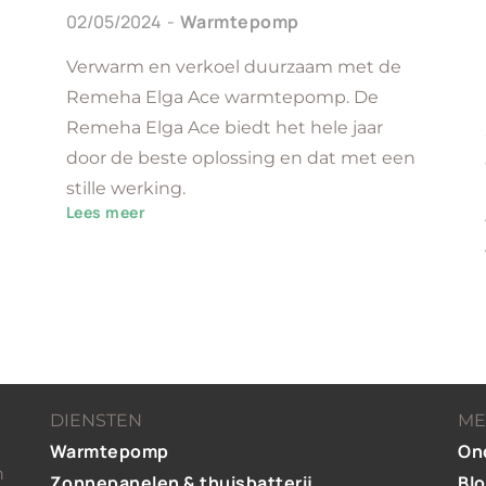
02/05/2024
Warmtepomp
Verwarm en verkoel duurzaam met de
Remeha Elga Ace warmtepomp. De
Remeha Elga Ace biedt het hele jaar
door de beste oplossing en dat met een
stille werking.
Lees meer
DIENSTEN
ME
Warmtepomp
On
n
Zonnepanelen & thuisbatterij
Bl