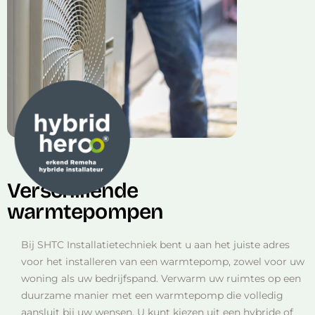
Verschillende
warmtepompen
Bij SHTC Installatietechniek bent u aan het juiste adres
voor het installeren van een warmtepomp, zowel voor uw
woning als uw bedrijfspand. Verwarm uw ruimtes op een
duurzame manier met een warmtepomp die volledig
aansluit bij uw wensen. U kunt kiezen uit een hybride of