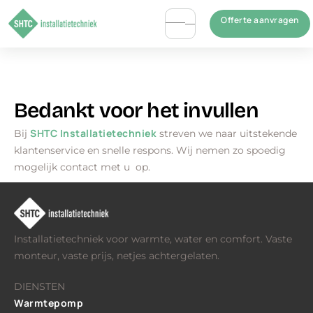
Offerte aanvragen
Bedankt voor het invullen
SHTC Installatietechniek
Bij
streven we naar uitstekende
klantenservice en snelle respons. Wij nemen zo spoedig
mogelijk contact met u op.
Installatietechniek voor warmte, water en comfort. Vaste
monteur, vaste prijs, netjes achtergelaten.
DIENSTEN
Warmtepomp