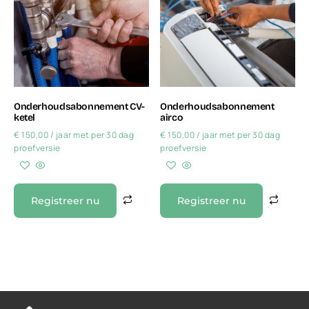
Onderhoudsabonnement CV-
Onderhoudsabonnement
ketel
airco
€
150,00
/ jaar met per 30 dag
€
150,00
/ jaar met per 30 dag
proefversie
proefversie
Registreer nu
Registreer nu