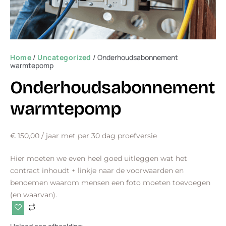
Home
/
Uncategorized
/ Onderhoudsabonnement
warmtepomp
Onderhoudsabonnement
warmtepomp
€
150,00
/ jaar met per 30 dag proefversie
Hier moeten we even heel goed uitleggen wat het
contract inhoudt + linkje naar de voorwaarden en
benoemen waarom mensen een foto moeten toevoegen
(en waarvan).